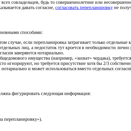
т всех совладельцев, будь то совершеннолетние или несоверше
казывается давать согласие,
согласовать перепланировку
не получ
основными способами:
 том случае, если перепланировка затрагивает только отдельные 
отдельных лиц, а недостаток тут кроется в необходимости лично
огласия заверяются нотариально.
общедомового имущества (например, «захват» чердака), требуется
сто игнорируют, но требуется присутствие хотя бы 2/3 собстве
я нотариально и может использоваться вместо отдельных согласи
должна фигурировать следующая информация:
на перепланировку»).