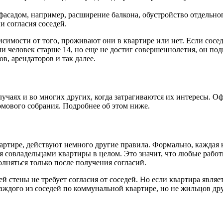
 фасадом, например, расширение балкона, обустройство отдельн
и согласия соседей.
висимости от того, проживают они в квартире или нет. Если сосе
сли человек старше 14, но еще не достиг совершеннолетия, он по
в, арендаторов и так далее.
лучаях и во многих других, когда затрагиваются их интересы. 
омового собрания. Подробнее об этом ниже.
ртире, действуют немного другие правила. Формально, каждая 
я совладельцами квартиры в целом. Это значит, что любые работ
олняться только после получения согласий.
 стены не требует согласия от соседей. Но если квартира явля
каждого из соседей по коммунальной квартире, но не жильцов дру