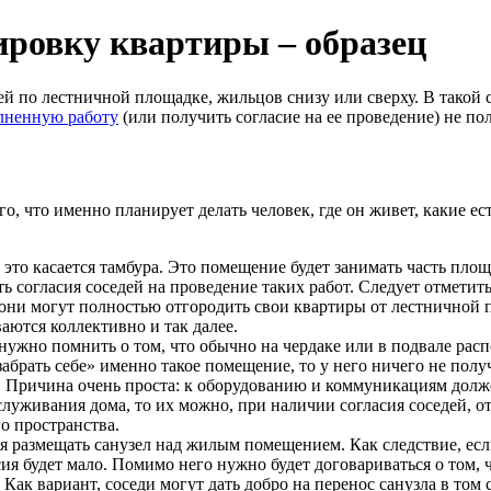
ировку квартиры – образец
й по лестничной площадке, жильцов снизу или сверху. В такой 
лненную работу
(или получить согласие на ее проведение) не пол
ого, что именно планирует делать человек, где он живет, какие е
о это касается тамбура. Это помещение будет занимать часть пло
ь согласия соседей на проведение таких работ. Следует отметить
 они могут полностью отгородить свои квартиры от лестничной 
ются коллективно и так далее.
 нужно помнить о том, что обычно на чердаке или в подвале р
забрать себе» именно такое помещение, то у него ничего не полу
 Причина очень проста: к оборудованию и коммуникациям долже
луживания дома, то их можно, при наличии согласия соседей, от
о пространства.
зя размещать санузел над жилым помещением. Как следствие, есл
сия будет мало. Помимо него нужно будет договариваться о том, 
Как вариант, соседи могут дать добро на перенос санузла в том 