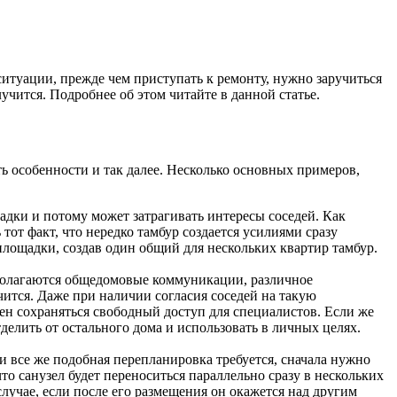
ситуации, прежде чем приступать к ремонту, нужно заручиться
учится. Подробнее об этом читайте в данной статье.
сть особенности и так далее. Несколько основных примеров,
щадки и потому может затрагивать интересы соседей. Как
 тот факт, что нередко тамбур создается усилиями сразу
площадки, создав один общий для нескольких квартир тамбур.
асполагаются общедомовые коммуникации, различное
чится. Даже при наличии согласия соседей на такую
н сохраняться свободный доступ для специалистов. Если же
делить от остального дома и использовать в личных целях.
и все же подобная перепланировка требуется, сначала нужно
что санузел будет переноситься параллельно сразу в нескольких
случае, если после его размещения он окажется над другим