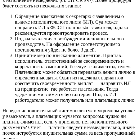
в исполнение немедленно (ст. 211 СК РФ). Далее процедура
будет состоять из нескольких этапов:
Обращение взыскателя к секретарю с заявлением о
выдаче исполнительного листа (ИЛ). Суд может
направить ИЛ в ФССП по просьбе заявителя, однако
рекомендуется проконтролировать процесс.
Подача заявления о возбуждении исполнительного
производства. На оформление соответствующего
постановления уйдет не более 3 дней.
Принятие мер по взысканию алиментов. Пристав-
исполнитель, ответственный за своевременность и
корректность взысканий, беседует с алиментодателем.
Плательщик может обязаться передавать деньги лично в
определенные даты. Один из надежных вариантов
обеспечить своевременность выплат — направить ИЛ
на предприятие, где работает плательщик. Тогда
удержаниями займется бухгалтерия. Подать ИЛ
работодателю может получатель или плательщик лично.
Нередко исполнительный лист «пылится» в укромном уголке
у взыскателя, а плательщик мучается вопросом: нужно ли
платить алименты, если у приставов нет исполнительного
документа? Ответ — платить следует незамедлительно, иначе
позже истребуется внушительная сумма за весь пропущенный
период.