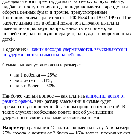
доходам относят премии, доплаты за сверхурочную работу,
надбавки, поступления от сдачи недвижимости в аренду или
оборота ценных бумаг и прочие, предусмотренные
Постановлением Правительства РФ №841 от 18.07.1996 г. При
расчете алиментов в общий доход не включают выплаты,
имеющие социальную направленность, например, на
погребение, на срочную операцию, на нужды новорожденных
детей.
Подробнее:
С каких доходов удерживаются, взыскиваются и
не удерживаются алименты на ребенка
Сумма выплат установлена в размере:
на 1 ребенка — 25%;
на 2 детей — 33%;
на 3 и более — 50%.
Наиболее частый вопрос — как платить
алименты детям от
разных браков
, ведь размер взысканий в сумме будет
превышать установленный законом процент отчислений. В
таких случаях необходимо подать иск об уменьшении
удержаний в связи с новыми обстоятельствами.
Например
, гражданин С. платил алименты сыну А. в размере
25% дохода, а дочери от 2 брака — 16% дохода, поскольку суд