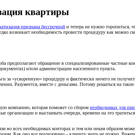
изация квартиры
ватизация признана бессрочной
и теперь не нужно торопиться, ч
дко возникает необходимость провести процедуру как можно ско
ба предполагают обращение в специализированные частные комп
окументах) и/или администрации населенного пункта.
и за «ускоренную» процедуру и фактически ничего не получить
ении. Разумеется, вместе с деньгами. Потому решаться на такие 
тную компанию, которая поможет со сбором
необходимых для при
зные организации и выстаивать очереди, времени на это тратиться
вязи во всех необходимых конторах и тем или иным образом може
азом. Как оно все реализовано – клиенту знать не нужно. Важен