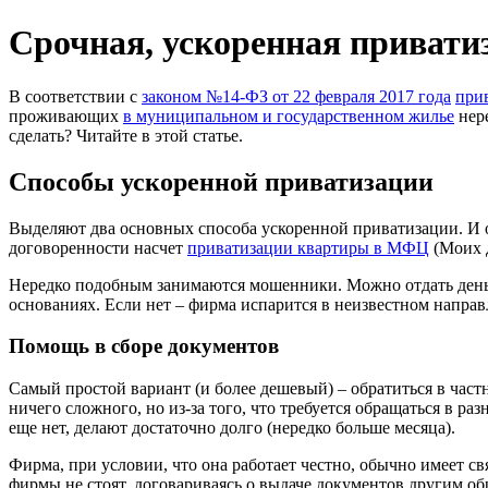
Срочная, ускоренная приват
В соответствии с
законом №14-ФЗ от 22 февраля 2017 года
при
проживающих
в муниципальном и государственном жилье
нере
сделать? Читайте в этой статье.
Способы ускоренной приватизации
Выделяют два основных способа ускоренной приватизации. И о
договоренности насчет
приватизации квартиры в МФЦ
(Моих д
Нередко подобным занимаются мошенники. Можно отдать деньг
основаниях. Если нет – фирма испарится в неизвестном направл
Помощь в сборе документов
Самый простой вариант (и более дешевый) – обратиться в час
ничего сложного, но из-за того, что требуется обращаться в ра
еще нет, делают достаточно долго (нередко больше месяца).
Фирма, при условии, что она работает честно, обычно имеет с
фирмы не стоят, договариваясь о выдаче документов другим обр