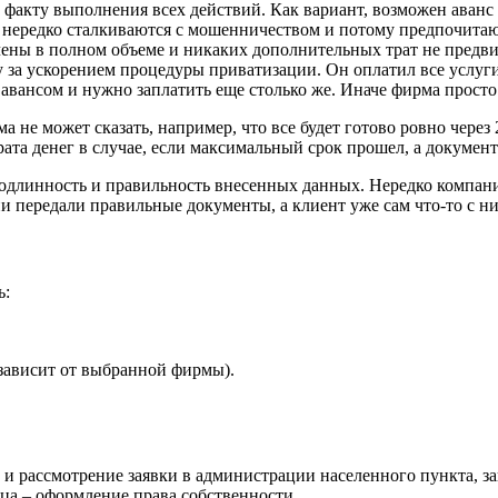
 факту выполнения всех действий. Как вариант, возможен аванс
е нередко сталкиваются с мошенничеством и потому предпочитаю
ачены в полном объеме и никаких дополнительных трат не предви
а ускорением процедуры приватизации. Он оплатил все услуги, 
авансом и нужно заплатить еще столько же. Иначе фирма просто
ма не может сказать, например, что все будет готово ровно чер
рата денег в случае, если максимальный срок прошел, а документ
подлинность и правильность внесенных данных. Нередко компан
они передали правильные документы, а клиент уже сам что-то с н
ь:
 зависит от выбранной фирмы).
и рассмотрение заявки в администрации населенного пункта, зан
яца – оформление права собственности.