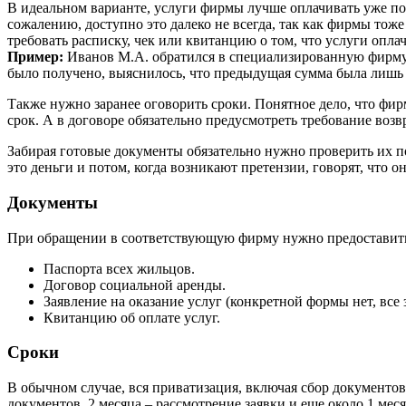
В идеальном варианте, услуги фирмы лучше оплачивать уже по
сожалению, доступно это далеко не всегда, так как фирмы тож
требовать расписку, чек или квитанцию о том, что услуги опл
Пример:
Иванов М.А. обратился в специализированную фирму з
было получено, выяснилось, что предыдущая сумма была лишь 
Также нужно заранее оговорить сроки. Понятное дело, что фир
срок. А в договоре обязательно предусмотреть требование возв
Забирая готовые документы обязательно нужно проверить их 
это деньги и потом, когда возникают претензии, говорят, что 
Документы
При обращении в соответствующую фирму нужно предоставит
Паспорта всех жильцов.
Договор социальной аренды.
Заявление на оказание услуг (конкретной формы нет, все
Квитанцию об оплате услуг.
Сроки
В обычном случае, вся приватизация, включая сбор документов 
документов, 2 месяца – рассмотрение заявки и еще около 1 мес