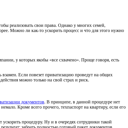
тобы реализовать свои права. Однако у многих семей,
рее. Можно ли как-то ускорить процесс и что для этого нужно
ании, у которых якобы «все схвачено». Проще говоря, есть
 взамен. Если повезет приватизацию проведут на общих
действия можно только на свой страх и риск.
ватизации документов
. В принципе, в данной процедуре нет
 немало. Кроме всего прочего, техпаспорт на квартиру, если его
т ускорить процедуру. Ну и в очередях сотрудники такой
 результат: забрать полностью готовый пакет документов