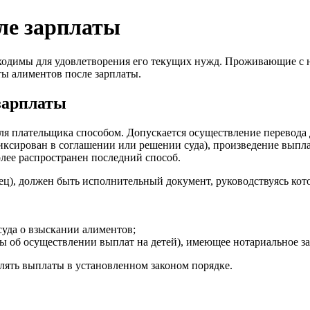
ле зарплаты
обходимы для удовлетворения его текущих нужд. Проживающие с
ты алиментов после зарплаты.
зарплаты
 плательщика способом. Допускается осуществление перевода д
иксирован в соглашении или решении суда), произведение выпла
лее распространен последний способ.
тец), должен быть исполнительный документ, руководствуясь ко
уда о взыскании алиментов;
ты об осуществлении выплат на детей), имеющее нотариальное за
лять выплаты в установленном законом порядке.