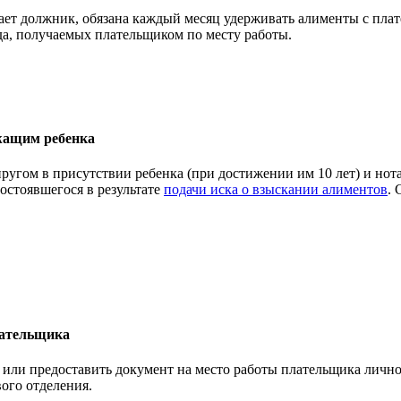
ает должник, обязана каждый месяц удерживать алименты с плат
да, получаемых плательщиком по месту работы.
ржащим ребенка
пругом в присутствии ребенка (при достижении им 10 лет) и нот
состоявшегося в результате
подачи иска о взыскании алиментов
.
лательщика
или предоставить документ на место работы плательщика лично. 
вого отделения.