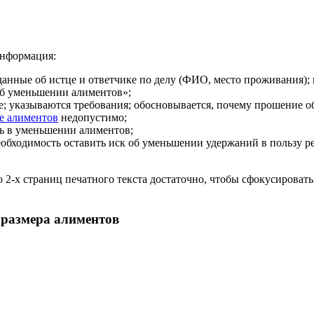
информация:
 данные об истце и ответчике по делу (ФИО, место проживания);
об уменьшении алиментов»;
ике; указываются требования; обосновывается, почему прошение
е алиментов
недопустимо;
ать в уменьшении алиментов;
бходимость оставить иск об уменьшении удержаний в пользу ре
2-х страниц печатного текста достаточно, чтобы сфокусировать
 размера алиментов