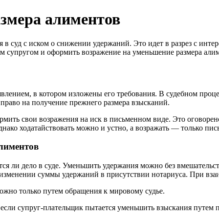
азмера алиментов
 в суд с иском о снижении удержаний. Это идет в разрез с инт
рым супругом и оформить возражение на уменьшение размера али
заявлением, в котором изложены его требования. В судебном про
 право на получение прежнего размера взысканий.
мить свои возражения на иск в письменном виде. Это оговорено
однако ходатайствовать можно и устно, а возражать — только пис
алиментов
тся ли дело в суде. Уменьшить удержания можно без вмешательст
 изменении суммы удержаний в присутствии нотариуса. При вза
ожно только путем обращения к мировому судье.
д, если супруг-плательщик пытается уменьшить взыскания путем