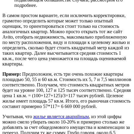
подробнее.
В самом простом варианте, если исключить корректировки,
грамотно определить которые может только опытный
оценщик, то ориентироваться стоит только на стоимость
аналогичных квартир. Можно просто открыть тот же сайт
Avito, отобрать недвижимость, максимально приближенную
по месту расположения, виду и площади к целевому жилью и
определить, сколько будет стоить квадратный метр каждой из
таких квартир. Далее высчитывается средняя стоимость 1
кв.м., после чего цена умножается на площадь оцениваемой
квартиры.
Пример:
Предположим, есть три очень похожие квартиры
площадью 50, 55 и 60 кв.м. Стоимость их 5, 7 и 7,5 миллионов
соответственно. Получаем, что стоимость квадратных метров
будет на уровне 100, 127 и 125 тысяч соответственно. Средняя
цена 1 кв.м. = (100+127+125)/3=117 тысяч рублей. Целевое
жилье имеет площадь 57 кв.м. Итого, его рыночная стоимость
составит примерно 57*117= 6 669 000 рублей.
Учитывая, что
жилье является аварийным
, из этой цифры
можно смело убирать около 10-20% и примерно столько же
добавлять за счет общедомового имущества и компенсации за
переезд. Получим ту же сумму. Грубо говоря, около 6,5