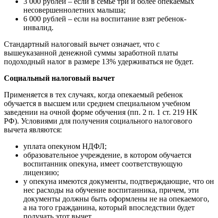
3 000 рублей – если в семье три и более опекаемых
несовершеннолетних малыша;
6 000 рублей – если на воспитание взят ребенок-
инвалид.
Стандартный налоговый вычет означает, что с
вышеуказанной денежной суммы заработной платы
подоходный налог в размере 13% удерживаться не будет.
Социальный налоговый вычет
Применяется в тех случаях, когда опекаемый ребенок
обучается в высшем или среднем специальном учебном
заведении на очной форме обучения (пп. 2 п. 1 ст. 219 НК
РФ). Условиями для получения социального налогового
вычета являются:
уплата опекуном НДФЛ;
образовательное учреждение, в котором обучается
воспитанник опекуна, имеет соответствующую
лицензию;
у опекуна имеются документы, подтверждающие, что он
нес расходы на обучение воспитанника, причем, эти
документы должны быть оформлены не на опекаемого,
а на того гражданина, который впоследствии будет
получать этот вычет.