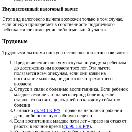
Имущественный налоговый вычет
Этот вид налогового вычета возможен только в том случае,
если опекун приобретает в собственность подопечного
ребенка жилое помещение либо земельный участок.
Трудовые
Трудовыми льготами опекуна несовершеннолетнего являются:
Предоставление опекуну отпуска по уходу за ребенком
до достижения им возраста трех лет. Эта льгота
полагается всем опекунам, если они взяли на
воспитание малыша, не достигшего трехлетнего
возраста.
Отпуск в связи с болезнью воспитанника. Если ребенок
младше семи лет, то на весь период болезни, если
старше, то на пятнадцать дней по каждому событию
болезни.
Согласно
ст. 93 ТК РФ
– право на неполный рабочий
день, либо неполную рабочую неделю.
Если воспитанник младше пяти лет – право на отказ от
работы в ночное время (
ст. 96 ТК РФ
).
Если опекун воспитывает ребенка-инвалида, то,