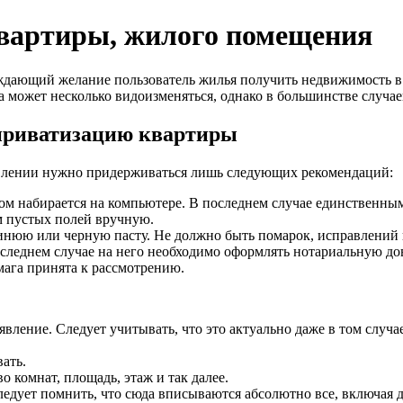
квартиры, жилого помещения
ждающий желание пользователь жилья получить недвижимость в 
ага может несколько видоизменяться, однако в большинстве случ
 приватизацию квартиры
тавлении нужно придерживаться лишь следующих рекомендаций:
ом набирается на компьютере. В последнем случае единственным
м пустых полей вручную.
инюю или черную пасту. Не должно быть помарок, исправлений 
последнем случае на него необходимо оформлять нотариальную до
умага принята к рассмотрению.
явление. Следует учитывать, что это актуально даже в том случ
ать.
 комнат, площадь, этаж и так далее.
дует помнить, что сюда вписываются абсолютно все, включая де