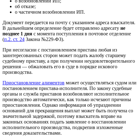
о возобновлении ИП;
об отказе;
о частичном возобновлении ИП.
Документ передается на почту с указанием адреса взыскателя.
В дальнейшем определение будет отправлено адресату
не
позднее 1 дня
с момента поступления в почтовое отделение
(
п.2. ст. 24
Закона №229-ФЗ).
При несогласии с постановлением пристава любая из
заинтересованных сторон может подать жалобу старшему
судебному приставу, а при получении неудовлетворительного
решения — обжаловать его в суде в порядке искового
производства.
Приостановление алиментов
может осуществляться судом или
постановлением пристава-исполнителя. По закону судебные
органы и служба приставов возобновляют исполнительное
производство автоматически, как только исчезают причины
приостановления. Однако информация об упразднении
оснований для прекращения выплат может быть получена со
значительной задержкой, поэтому взыскатель вправе на
законных основаниях подать заявление о восстановлении
исполнительного производства, подкрепив изложенные
сведения доказательствами.